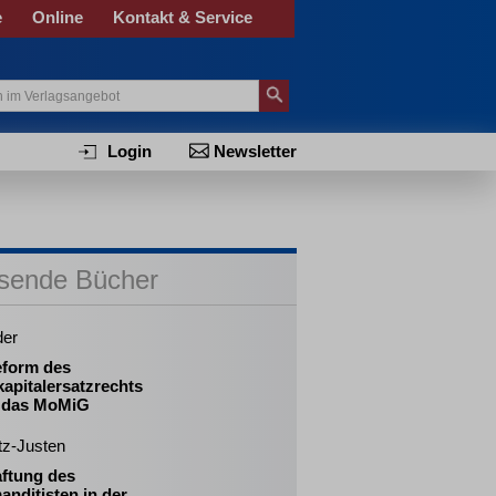
e
Online
Kontakt & Service
Login
Newsletter
sende Bücher
der
eform des
apitalersatzrechts
 das MoMiG
tz-Justen
aftung des
nditisten in der