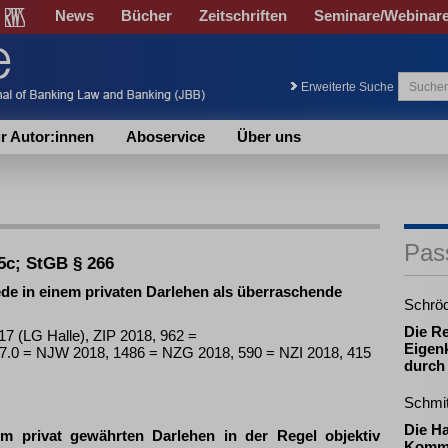
News
Bücher
Zeitschriften
Seminare/Webinar
Erweiterte Suche
r Autor:innen
Aboservice
Über uns
Pas
5c; StGB § 266
ede in einem privaten Darlehen als überraschende
Schrö
Die R
17 (LG Halle), ZIP 2018, 962 =
Eigenk
0 = NJW 2018, 1486 = NZG 2018, 590 = NZI 2018, 415
durch
Schmi
Die H
em privat gewährten Darlehen in der Regel objektiv
Komma