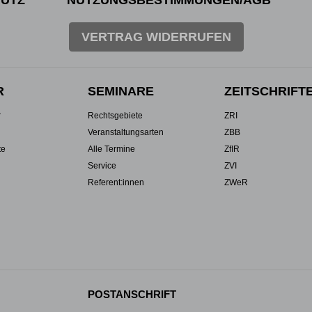
UTZ
NUTZUNGSBESTIMMUNGEN/AGB
VERTRAG WIDERRUFEN
R
SEMINARE
ZEITSCHRIFT
r
Rechtsgebiete
ZRI
Veranstaltungsarten
ZBB
te
Alle Termine
ZfIR
Service
ZVI
Referent:innen
ZWeR
POSTANSCHRIFT