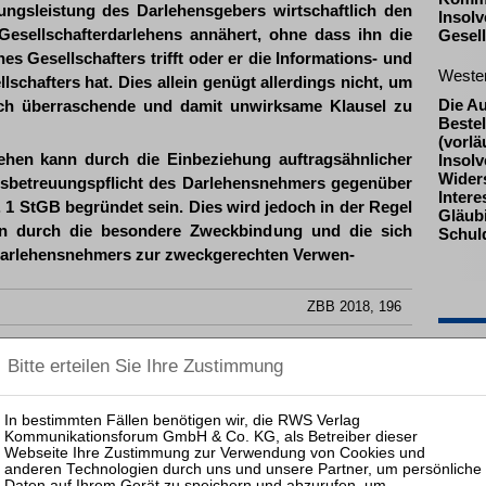
rungsleistung des Darlehensgebers wirtschaftlich den
Insolv
esellschafterdarlehens annähert, ohne dass ihn die
Gesell
s Gesellschafters trifft oder er die Informations- und
Weste
schafters hat. Dies allein genügt allerdings nicht, um
Die A
lich überraschende und damit unwirksame Klausel zu
Beste
(vorlä
hen kann durch die Einbeziehung auftragsähnlicher
Insolv
Widers
nsbetreuungspflicht des Darlehensnehmers gegenüber
Inter
. 1 StGB begründet sein. Dies wird jedoch in der Regel
Gläub
n durch die besondere Zweckbindung und die sich
Schul
Darlehensnehmers zur zweckgerechten Verwen-
ZBB 2018, 196
Pas
en des Darlehensgebers geschützt werden und diese
rags stehen.
25.08.
Prakti
Zulass
Insolv