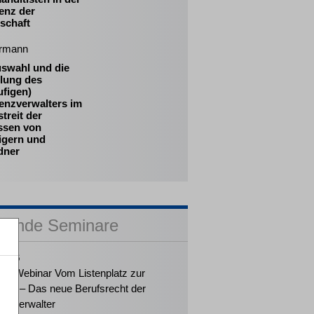
enz der
schaft
rmann
uswahl und die
llung des
ufigen)
enzverwalters im
treit der
essen von
igern und
dner
sende Seminare
2026
ker-Webinar Vom Listenplatz zur
ung – Das neue Berufsrecht der
enzverwalter