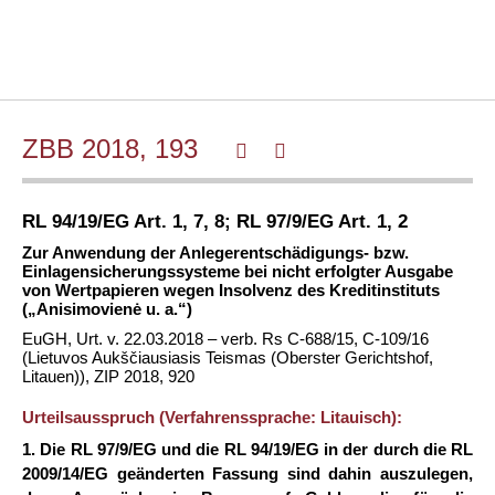
ZBB 2018, 193
RL 94/19/EG Art. 1, 7, 8; RL 97/9/EG Art. 1, 2
Zur Anwendung der Anlegerentschädigungs- bzw.
Einlagensicherungssysteme bei nicht erfolgter Ausgabe
von Wertpapieren wegen Insolvenz des Kreditinstituts
(„Anisimovienė u. a.“)
EuGH, Urt. v. 22.03.2018 – verb. Rs C-688/15, C-109/16
(Lietuvos Aukščiausiasis Teismas (Oberster Gerichtshof,
Litauen)), ZIP 2018, 920
Urteilsausspruch (Verfahrenssprache: Litauisch):
1. Die RL 97/9/EG und die RL 94/19/EG in der durch die RL
2009/14/EG geänderten Fassung sind dahin auszulegen,