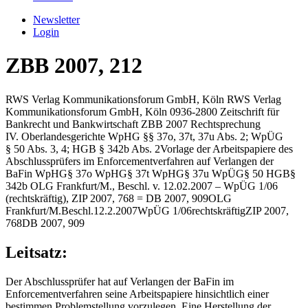
Newsletter
Login
ZBB 2007, 212
RWS Verlag Kommunikationsforum GmbH, Köln
RWS Verlag
Kommunikationsforum GmbH, Köln
0936-2800
Zeitschrift für
Bankrecht und Bankwirtschaft
ZBB
2007
Rechtsprechung
IV. Oberlandesgerichte
WpHG §§ 37o, 37t, 37u Abs. 2; WpÜG
§ 50 Abs. 3, 4; HGB § 342b Abs. 2
Vorlage der Arbeitspapiere des
Abschlussprüfers im Enforcementverfahren auf Verlangen der
BaFin
WpHG
§ 37o
WpHG
§ 37t
WpHG
§ 37u
WpÜG
§ 50
HGB
§
342b
OLG Frankfurt/M., Beschl. v. 12.02.2007 – WpÜG 1/06
(rechtskräftig), ZIP 2007, 768 = DB 2007, 909
OLG
Frankfurt/M.
Beschl.
12.2.2007
WpÜG 1/06
rechtskräftig
ZIP 2007,
768
DB 2007, 909
Leitsatz:
Der Abschlussprüfer hat auf Verlangen der BaFin im
Enforcementverfahren seine Arbeitspapiere hinsichtlich einer
bestimmen Problemstellung vorzulegen. Eine Herstellung der