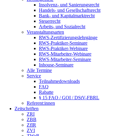
Insolvenz- und Sanierungsrecht
Handels- und Gesellschaftsrecht
Bank- und Kapitalmarktrecht
Steuerrecht
Arbeits- und Sozialrecht
Veranstaltungsarten
RWS-Zertifizierungslehrgänge
RWS-Praktiker-Seminare
RWS-Praktiker-Webinare
RWS-Mitarbeiter-Webinare
RWS-Mitarbeiter-Seminare
Inhouse-Seminare
Alle Termine
Service
Teilnahmedownloads
FAQ
Rabatte
§ 15 FAO / GOI / DStV-FBRL
Referent:innen
Zeitschriften
ZRI
ZBB
ZfIR
ZVI
ZWeR