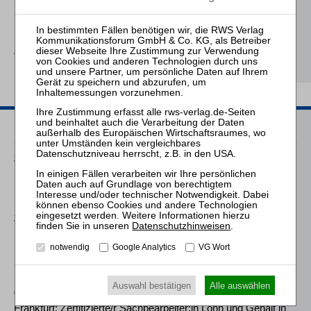
Sernetz / Kruis
Kapitalaufbringung und -
erhaltung in der GmbH
Passende Seminare
25.08.2026
Praktiker-Webinar Vom Listenplatz zur Zulassung – Das neue
Berufsrecht der Insolvenzverwalter
25.11.2026
Datenschutzhinweisen
.
Praktiker-Webinar Stakeholder Management und
Kommunikation - essenziell für erfolgreiche
notwendig
Google Analytics
VG Wort
Sanierungsverfahren
Auswahl bestätigen
Alle auswählen
09.11.2026
Frankfurt: Zertifizierte/r Sachbearbeiter:in Lohn und Gehalt in