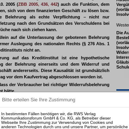
0. 2005 (
ZBB 2005, 436, 442
) auch die Funktion, dem
Vergü
(vorlä
nen, sich von dem finanzierten Geschäft zu lösen bzw.
Insol
 Belehrung als echte Verpflichtung – nicht nur
erletzung nach den Grundsätzen des Verschuldens bei
Weste
üche nach sich ziehen kann.
Die A
llein auf die Unterlassung der gebotenen Belehrung
Beste
(vorlä
former Auslegung des nationalen Rechts (§ 276 Abs. 1
Insolv
itinstituts nicht an.
Widers
Inter
rung auf das Kreditinstitut ist eine hypothetische
Gläub
ung der Belehrung einerseits und dem Widerruf und
Schul
äft andererseits. Diese Kausalität ist grundsätzlich
ag vor dem Kaufvertrag abgeschlossen worden ist.
 dass der Verbraucher bei richtiger Widerrufsbelehrung
t hätte.
Pas
rbraucher im Wege der Naturalrestitution von den
es finanzierten Geschäfts freihalten soll, lässt sich
25.08.
entwickelten Grundsätzen am wirksamsten dadurch
Prakti
erein statt der Darlehensvaluta und eventueller Zinsen
Zulass
bjekt zu verweisen ist, was der Verbraucher dem