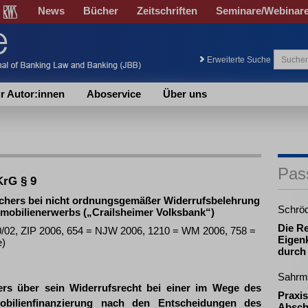
News
Bücher
Zeitschriften
Seminare/Webinar
Erweiterte Suche
r Autor:innen
Aboservice
Über uns
Pas
KrG § 9
chers bei nicht ordnungsgemäßer Widerrufsbelehrung
Schrö
mmobilienerwerbs („Crailsheimer Volksbank“)
Die R
0/02, ZIP 2006, 654 = NJW 2006, 1210 = WM 2006, 758 =
Eigenk
e)
durch
Sahrm
ers über sein Widerrufsrecht bei einer im Wege des
Praxis
obilienfinanzierung nach den Entscheidungen des
Absch