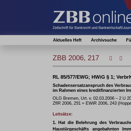
Aktuelles Heft
Archivsuche
Fü
ZBB 2006, 217
RL 85/577/EWG; HWiG § 1; Verbr
Schadensersatzanspruch des Verbrau
im Rahmen eines kreditfinanzierten I
OLG Bremen, Urt. v. 02.03.2006 – 2 U 2
ZfIR 2006, 291 = EWiR 2006, 243 (Hopp
Leitsätze:
1. Hat die Belehrung des Verbrauch
Haustürgeschäfts angebahnten Imm