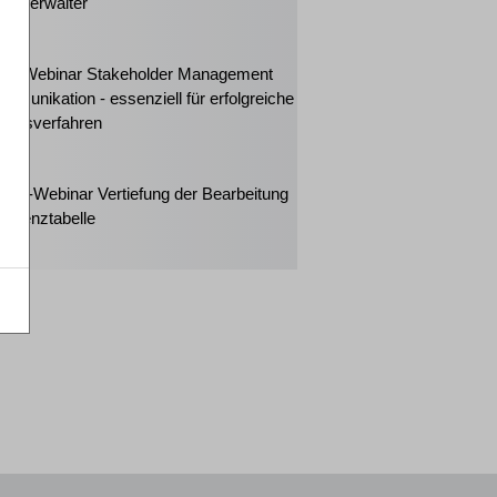
enzverwalter
2026
ker-Webinar Stakeholder Management
mmunikation - essenziell für erfolgreiche
ungsverfahren
2026
eiter-Webinar Vertiefung der Bearbeitung
solvenztabelle