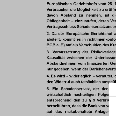
Europäischen Gerichtshofs vom 25. 1
Verbraucher die Möglichkeit zu eröff
davon Abstand zu nehmen, ist die
Obliegenheit – einzustufen, deren V
Vertragsschluss Schadensersatzanspr
2. Da der Europäische Gerichtshof a
abstellt, kommt es in richtlinienkon
BGB a. F.) auf ein Verschulden des Kred
3. Voraussetzung der Risikoverlage
Kausalität zwischen der Unterlass
Abstandnehmen vom finanzierten Gesch
nur gegeben, wenn der Darlehensvertr
4. Es wird – widerleglich – vermutet,
den Widerruf auch tatsächlich ausgeüb
5. Ein Schadensersatz, der den Ve
wirtschaftlich nachteiligen Folgen d
entsprechend den zu § 9 VerbrKrG 
herbeiführen, dass die Bank von vornh
auf das risikobehaftete Anlageno