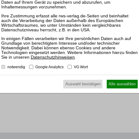
Insolv
uben entgegenhalten kann.
25.11.
Prakti
und Ko
Sanier
11.11.
Mitarb
Datenschutzhinweisen
.
der In
notwendig
Google Analytics
VG Wort
Auswahl bestätigen
Alle auswählen