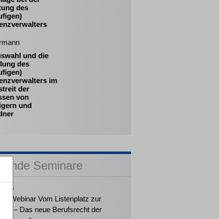
tung des
ufigen)
venzverwalters
rmann
uswahl und die
llung des
ufigen)
enzverwalters im
treit der
essen von
igern und
dner
sende Seminare
2026
ker-Webinar Vom Listenplatz zur
ung – Das neue Berufsrecht der