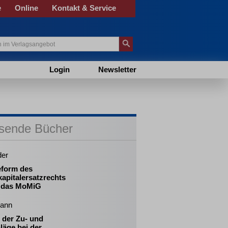
e
Online
Kontakt & Service
Login
Newsletter
sende Bücher
der
eform des
apitalersatzrechts
 das MoMiG
ann
 der Zu- und
läge bei der