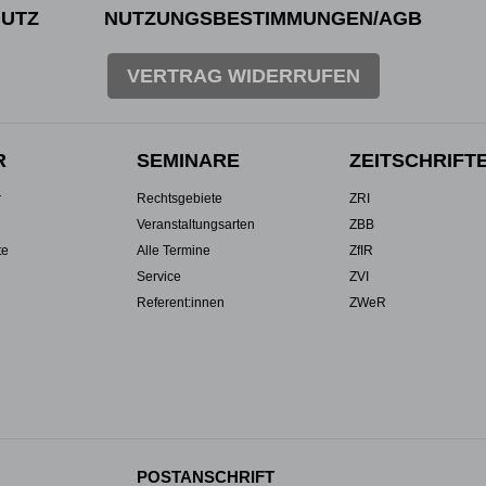
UTZ
NUTZUNGSBESTIMMUNGEN/AGB
VERTRAG WIDERRUFEN
R
SEMINARE
ZEITSCHRIFT
r
Rechtsgebiete
ZRI
Veranstaltungsarten
ZBB
te
Alle Termine
ZfIR
Service
ZVI
Referent:innen
ZWeR
POSTANSCHRIFT