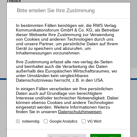
Thibaut
Über die Notwendigkeit
neuer berufsrechtlicher
Regelungen für
Insolvenzverwalter
Pötters LL.M. (Cambridge) / Krause / Mückl
Das Mindestlohngesetz
in der betrieblichen
Praxis
Passende Seminare
25.08.2026
Praktiker-Webinar Vom Listenplatz zur Zulassung – Das neue
Datenschutzhinweisen
.
Berufsrecht der Insolvenzverwalter
notwendig
Google Analytics
VG Wort
30.09.2026
Mitarbeiter-Webinar 2 x 3 Stunden: Vergütungen des