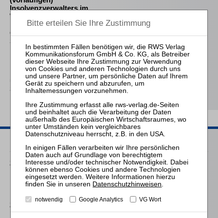
Insolvenzverwalters im
Widerstreit der
Interessen von
Gläubigern und
Schuldner
Frind (Hrsg.)
Best Practice Insolvenz-
und
Sanierungsverwaltung
Passende Seminare
25.08.2026
Praktiker-Webinar Vom Listenplatz zur Zulassung – Das neue
Berufsrecht der Insolvenzverwalter
Datenschutzhinweisen
.
notwendig
Google Analytics
VG Wort
25.11.2026
Praktiker-Webinar Stakeholder Management und