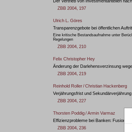
Der Vertrieb von Investmentanteilen na
ZBB 2004, 197
Ulrich L. Göres
Transparenzgebote bei öffentlichen Auftr
Eine kritische Bestandsaufnahme unter Berüc
Regelungen
ZBB 2004, 210
Felix Christopher Hey
Änderung der Darlehensverzinsung wege
ZBB 2004, 219
Reinhold Roller
/
Christian Hackenberg
Verjährungsfrist und Sekundärverjährun
ZBB 2004, 227
Thorsten Poddig
/
Armin Varmaz
Effizienzprobleme bei Banken: Fusionen 
ZBB 2004, 236