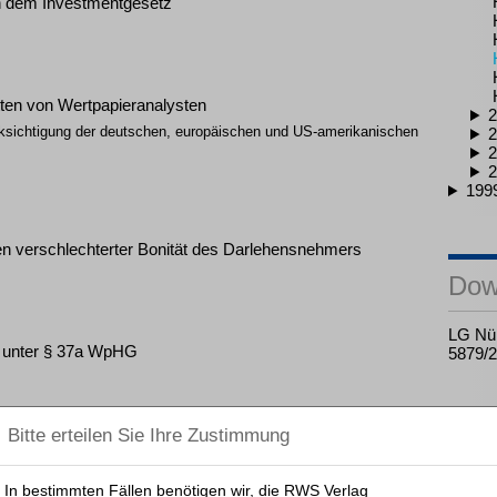
ch dem Investmentgesetz
itten von Wertpapieranalysten
2
ksichtigung der deutschen, europäischen und US-amerikanischen
2
2
2
199
n verschlechterter Bonität des Darlehensnehmers
Dow
LG Nür
g unter § 37a WpHG
5879/
und Betriebswachstum als tragfähige Mittel?