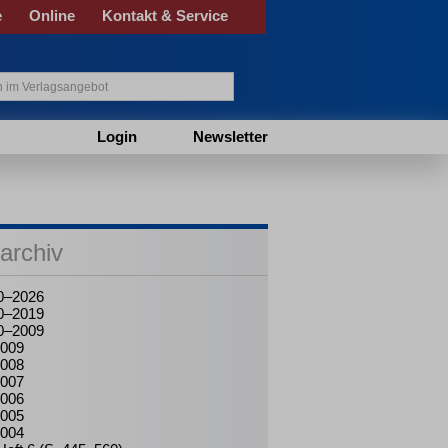
e
Online
Kontakt & Service
Login
Newsletter
archiv
0–2026
0–2019
0–2009
009
008
007
006
005
004