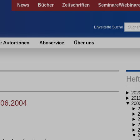
News
Bücher
Zeitschriften
Seminare/Webinar
Erweiterte Suche
r Autor:innen
Aboservice
Über uns
Heft
202
201
.06.2004
200
2
2
2
2
2
2