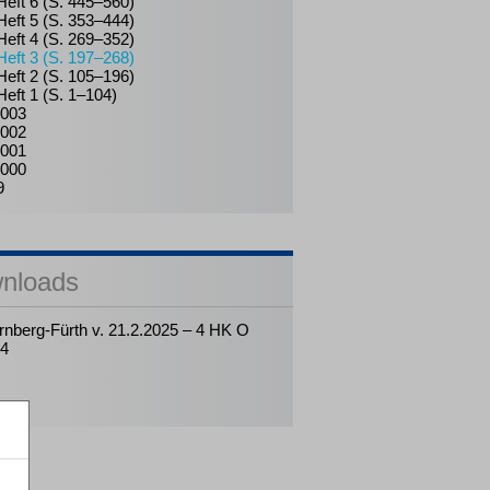
Heft 6 (S. 445–560)
Heft 5 (S. 353–444)
Heft 4 (S. 269–352)
Heft 3 (S. 197–268)
Heft 2 (S. 105–196)
Heft 1 (S. 1–104)
003
002
001
000
9
nloads
nberg-Fürth v. 21.2.2025 – 4 HK O
24