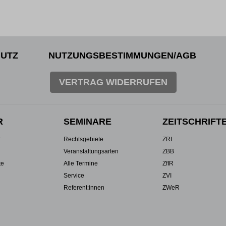
UTZ
NUTZUNGSBESTIMMUNGEN/AGB
VERTRAG WIDERRUFEN
R
SEMINARE
ZEITSCHRIFT
r
Rechtsgebiete
ZRI
Veranstaltungsarten
ZBB
te
Alle Termine
ZfIR
Service
ZVI
Referent:innen
ZWeR