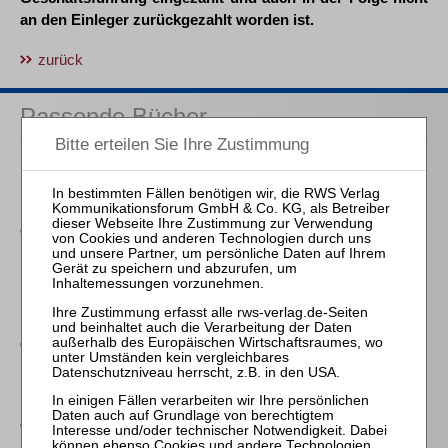
an den Einleger zurückgezahlt worden ist.
zurück
Passende Bücher
Schröder
Die Reform des
Eigenkapitalersatzrechts
durch das MoMiG
Schmitz-Justen
Die Haftung des
Kommanditisten in der
Insolvenz der
Gesellschaft
Fröhlich
Der selbstständig tätige
Globalzedent in der
Insolvenz