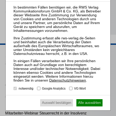
Leasingnehmers
Goetsch
Der Sachwalter in der
Eigenverwaltung
Passende Seminare
25.08.2026
Praktiker-Webinar Vom Listenplatz zur Zulassung – Das neue
Berufsrecht der Insolvenzverwalter
Datenschutzhinweisen
.
09.11.2026
notwendig
Google Analytics
VG Wort
Frankfurt: Zertifizierte/r Sachbearbeiter:in Lohn und Gehalt in
der Insolvenz
Auswahl bestätigen
Alle auswählen
14.10.2026
Mitarbeiter-Webinar Steuerrecht in der Insolvenz