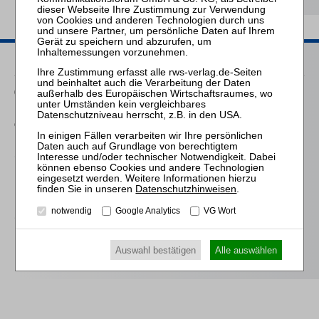
Passende Seminare
09.11.2026
Frankfurt: Zertifizierte/r Sachbearbeiter:in Lohn und Gehalt in
der Insolvenz
16.11.2026
Praktiker-Webinar Aus- und Absonderung im
Insolvenzverfahren
Datenschutzhinweisen
.
notwendig
Google Analytics
VG Wort
18.03.2027
Praktiker-Webinar Aus- und Absonderung im
Insolvenzverfahren
Auswahl bestätigen
Alle auswählen