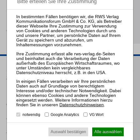
Schröder
Die Reform des
Eigenkapitalersatzrechts
durch das MoMiG
Passende Seminare
25.08.2026
Praktiker-Webinar Vom Listenplatz zur Zulassung – Das neue
Berufsrecht der Insolvenzverwalter
09.11.2026
Datenschutzhinweisen
.
Frankfurt: Zertifizierte/r Sachbearbeiter:in Lohn und Gehalt in
notwendig
Google Analytics
VG Wort
der Insolvenz
25.11.2026
Auswahl bestätigen
Alle auswählen
Praktiker-Webinar Stakeholder Management und