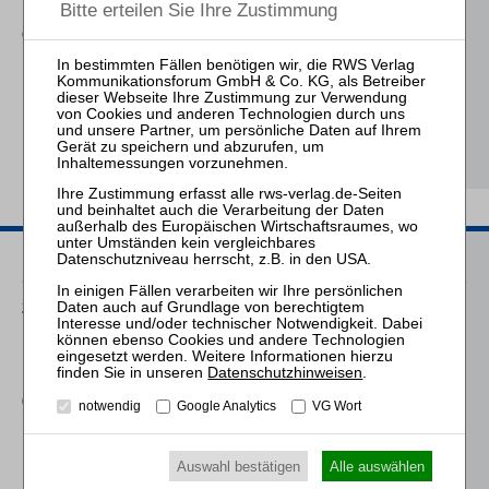
Insolvenz der
Gesellschaft
Feichtinger / Danko
Die Anhörung des
Betriebsrats bei
Kündigung
Passende Seminare
25.08.2026
Praktiker-Webinar Vom Listenplatz zur Zulassung – Das neue
Berufsrecht der Insolvenzverwalter
Datenschutzhinweisen
.
07.10.2026
notwendig
Google Analytics
VG Wort
Mitarbeiter-Webinar Einführung in die Bearbeitung der
Insolvenztabelle
Auswahl bestätigen
Alle auswählen