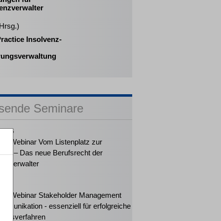
enzverwalter
(Hrsg.)
ractice Insolvenz-
rungsverwaltung
sende Seminare
2026
ker-Webinar Vom Listenplatz zur
ung – Das neue Berufsrecht der
enzverwalter
2026
ker-Webinar Stakeholder Management
mmunikation - essenziell für erfolgreiche
ungsverfahren