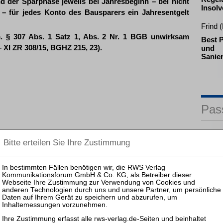
 der Sparphase jeweils bei Jahresbeginn – bei nicht
Insolv
g – für jedes Konto des Bausparers ein Jahresentgelt
Frind 
m. § 307 Abs. 1 Satz 1, Abs. 2 Nr. 1 BGB unwirksam
Best P
– XI ZR 308/15, BGHZ 215, 23).
und
Sanie
Pas
25.08.
Prakti
Zulass
Insolv
25.11.
Prakti
und Ko
Sanier