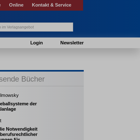
e
Online
Kontakt & Service
Login
Newsletter
sende Bücher
ilmowsky
eballsysteme der
lanlage
t
die Notwendigkeit
berufsrechtlicher
ungen für