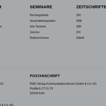
R
SEMINARE
ZEITSCHRIFT
r
Rechtsgebiete
ZRI
Veranstaltungsarten
ZBB
te
Alle Termine
ZfIR
Service
ZVI
Referent:innen
ZWeR
POSTANSCHRIFT
 KG
RWS Verlag Kommunikationsforum GmbH & Co. KG
Postfach 27 01 25
50508 Köln
 & Co. KG