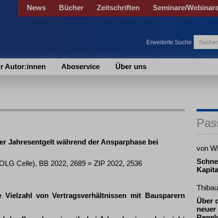
News
Bücher
Zeitschriften
Seminare/Webinar
Erweiterte Suche
r Autor:innen
Aboservice
Über uns
Pas
er Jahresentgelt während der Ansparphase bei
von W
Schne
(OLG Celle), BB 2022, 2689 = ZIP 2022, 2536
Kapita
Thibau
 Vielzahl von Vertragsverhältnissen mit Bausparern
Über 
neuer 
Regel