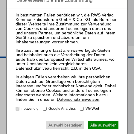
Perspektive
Kübler † / Bork / Prütting (Hrsg.)
HRI I – Handbuch
Restrukturierung vor der
Insolvenz
Passende Seminare
16.11.2026
Praktiker-Webinar Aus- und Absonderung im
Insolvenzverfahren
Datenschutzhinweisen
.
18.03.2027
notwendig
Google Analytics
VG Wort
Praktiker-Webinar Aus- und Absonderung im
Insolvenzverfahren
Auswahl bestätigen
Alle auswählen
18.11.2027