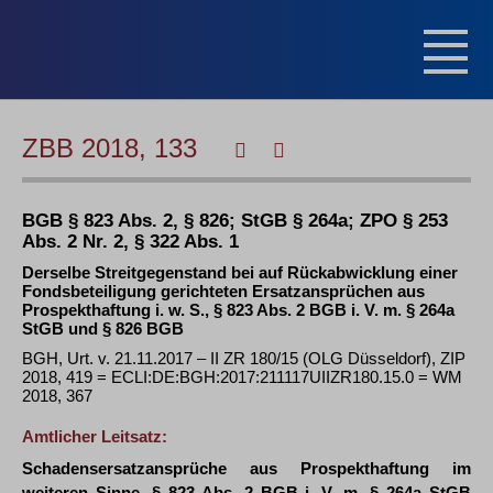
ZBB 2018, 133
BGB § 823 Abs. 2, § 826; StGB § 264a; ZPO § 253
Abs. 2 Nr. 2, § 322 Abs. 1
Derselbe Streitgegenstand bei auf Rückabwicklung einer
Fondsbeteiligung gerichteten Ersatzansprüchen aus
Prospekthaftung i. w. S., § 823 Abs. 2 BGB i. V. m. § 264a
StGB und § 826 BGB
BGH, Urt. v. 21.11.2017 – II ZR 180/15 (OLG Düsseldorf), ZIP
2018, 419 = ECLI:DE:BGH:2017:211117UIIZR180.15.0 = WM
2018, 367
Amtlicher Leitsatz:
Schadensersatzansprüche aus Prospekthaftung im
weiteren Sinne, § 823 Abs. 2 BGB i. V. m. § 264a StGB