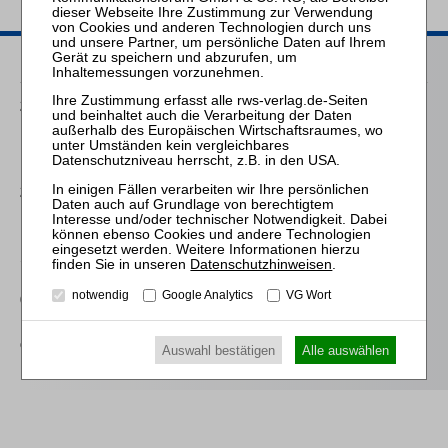
Passende Seminare
25.08.2026
Praktiker-Webinar Vom Listenplatz zur Zulassung – Das neue
Berufsrecht der Insolvenzverwalter
25.11.2026
Praktiker-Webinar Stakeholder Management und
Kommunikation - essenziell für erfolgreiche
Sanierungsverfahren
Datenschutzhinweisen
.
notwendig
Google Analytics
VG Wort
09.11.2026
Frankfurt: Zertifizierte/r Sachbearbeiter:in Lohn und Gehalt in
der Insolvenz
Auswahl bestätigen
Alle auswählen