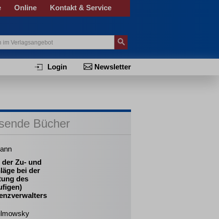
e
Online
Kontakt & Service
Login
Newsletter
sende Bücher
ann
 der Zu- und
läge bei der
tung des
ufigen)
venzverwalters
ilmowsky