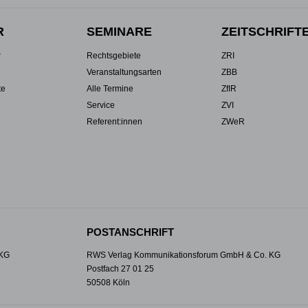
R
SEMINARE
ZEITSCHRIFT
r
Rechtsgebiete
ZRI
Veranstaltungsarten
ZBB
te
Alle Termine
ZfIR
Service
ZVI
Referent:innen
ZWeR
POSTANSCHRIFT
 KG
RWS Verlag Kommunikationsforum GmbH & Co. KG
Postfach 27 01 25
50508 Köln