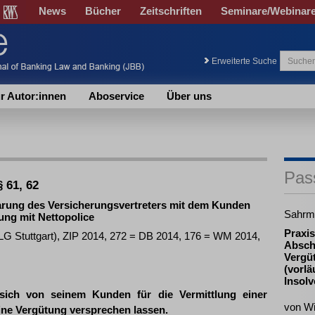
News
Bücher
Zeitschriften
Seminare/Webinar
Erweiterte Suche
r Autor:innen
Aboservice
Über uns
Pas
 61, 62
arung des Versicherungsvertreters mit dem Kunden
Sahrm
ung mit Nettopolice
Praxis
 (LG Stuttgart), ZIP 2014, 272 = DB 2014, 176 = WM 2014,
Absch
Vergü
(vorlä
Insol
 sich von seinem Kunden für die Vermittlung einer
von W
ine Vergütung versprechen lassen.