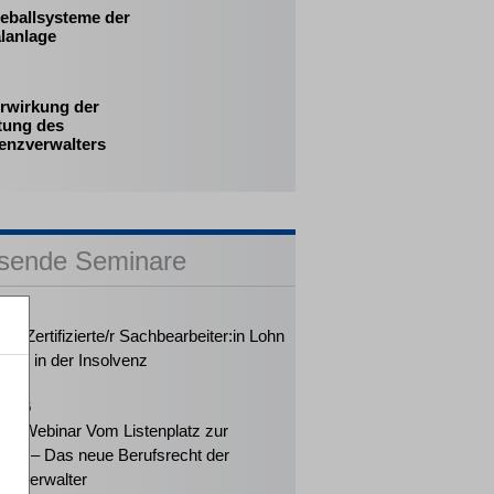
eballsysteme der
lanlage
erwirkung der
tung des
venzverwalters
sende Seminare
2026
rt: Zertifizierte/r Sachbearbeiter:in Lohn
halt in der Insolvenz
2026
ker-Webinar Vom Listenplatz zur
ung – Das neue Berufsrecht der
enzverwalter