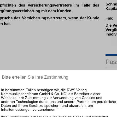
Schne
flichten des Versicherungsvertreters im Falle des
Kapita
ergütungsvereinbarung mit dem Kunden.
pruchs des Versicherungsvertreters, wenn der Kunde
Falk
n hat.
Die V
Vergü
Insol
Pas
09.11.
Frankfu
und Ge
25.08.
Prakti
Zulass
Insolv