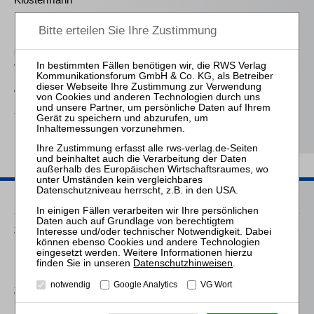
Die absolute und die
relative Vorrangregel im
Recht der
Unternehmensreorganisa
tion
von Wilmowsky
Schneeballsysteme der
Kapitalanlage
Passende Seminare
25.08.2026
Praktiker-Webinar Vom Listenplatz zur Zulassung – Das neue
Berufsrecht der Insolvenzverwalter
Datenschutzhinweisen
.
notwendig
Google Analytics
VG Wort
25.11.2026
Praktiker-Webinar Stakeholder Management und