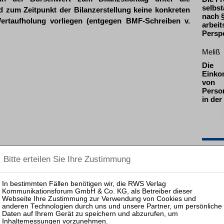
selbst
 zum Zeitpunkt der Bilanzerstellung keine konkreten
nach §
Wertaufholung vorliegen (entgegen BMF-Schreiben v.
arbeit
Persp
Meliß
Die
Einko
von
Perso
in der
Pas
25.08.
Prakti
Zulass
Insolv