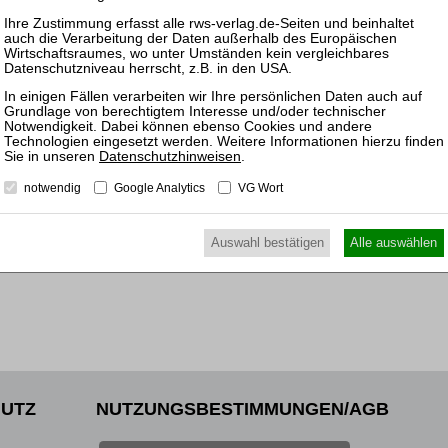
16.11.
Prakti
Insolv
18.03.
Prakti
Insolv
Datenschutzhinweisen
.
notwendig
Google Analytics
VG Wort
Auswahl bestätigen
Alle auswählen
UTZ
NUTZUNGSBESTIMMUNGEN/AGB