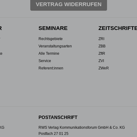
VERTRAG WIDERRUFEN
R
SEMINARE
ZEITSCHRIFT
r
Rechtsgebiete
ZRI
Veranstaltungsarten
ZBB
te
Alle Termine
ZfIR
Service
ZVI
Referent:innen
ZWeR
POSTANSCHRIFT
 KG
RWS Verlag Kommunikationsforum GmbH & Co. KG
Postfach 27 01 25