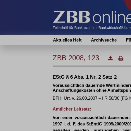
Aktuelles Heft
Archivsuche
Fü
ZBB 2008, 123
EStG § 6 Abs. 1 Nr. 2 Satz 2
Voraussichtlich dauernde Wertminderu
Anschaffungskosten ohne Anhaltspunk
BFH, Urt. v. 26.09.2007 – I R 58/06 (FG
Amtlicher Leitsatz:
Von einer voraussichtlich dauernde
1997 i. d. F. des StEntlG 1999/2000/20
gehalten werden, auszugehen, we