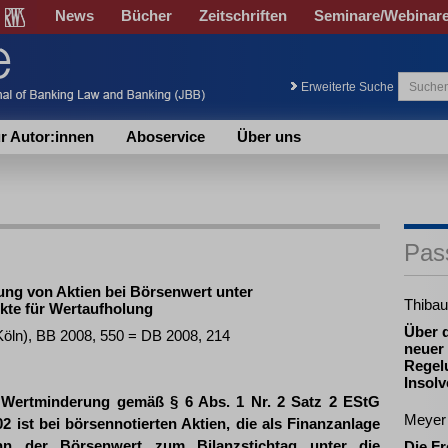
News
Bücher
Zeitschriften
Seminare/Webinar
Erweiterte Suche
r Autor:innen
Aboservice
Über uns
Pas
ng von Aktien bei Börsenwert unter
Thibau
te für Wertaufholung
Über 
 Köln), BB 2008, 550 = DB 2008, 214
neuer 
Regel
Insolv
n Wertminderung gemäß § 6 Abs. 1 Nr. 2 Satz 2 EStG
Meyer
02 ist bei börsennotierten Aktien, die als Finanzanlage
nn der Börsenwert zum Bilanzstichtag unter die
Die Fr