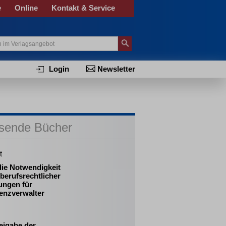
e
Online
Kontakt & Service
Login
Newsletter
sende Bücher
t
die Notwendigkeit
berufsrechtlicher
ungen für
enzverwalter
eigabe der