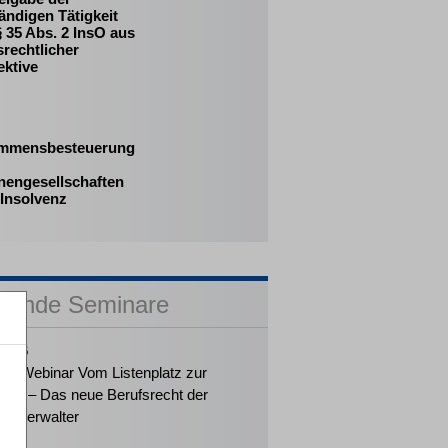
ändigen Tätigkeit
 35 Abs. 2 InsO aus
srechtlicher
ektive
mmensbesteuerung
nengesellschaften
 Insolvenz
sende Seminare
2026
ker-Webinar Vom Listenplatz zur
ung – Das neue Berufsrecht der
enzverwalter