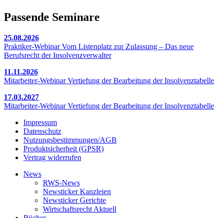
Passende Seminare
25.08.2026
Praktiker-Webinar Vom Listenplatz zur Zulassung – Das neue
Berufsrecht der Insolvenzverwalter
11.11.2026
Mitarbeiter-Webinar Vertiefung der Bearbeitung der Insolvenztabelle
17.03.2027
Mitarbeiter-Webinar Vertiefung der Bearbeitung der Insolvenztabelle
Impressum
Datenschutz
Nutzungsbestimmungen/AGB
Produktsicherheit (GPSR)
Vertrag widerrufen
News
RWS-News
Newsticker Kanzleien
Newsticker Gerichte
Wirtschaftsrecht Aktuell
Bücher