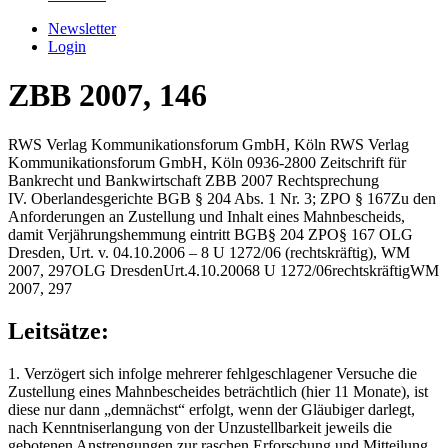
Newsletter
Login
ZBB 2007, 146
RWS Verlag Kommunikationsforum GmbH, Köln
RWS Verlag
Kommunikationsforum GmbH, Köln
0936-2800
Zeitschrift für
Bankrecht und Bankwirtschaft
ZBB
2007
Rechtsprechung
IV. Oberlandesgerichte
BGB § 204 Abs. 1 Nr. 3; ZPO § 167
Zu den
Anforderungen an Zustellung und Inhalt eines Mahnbescheids,
damit Verjährungshemmung eintritt
BGB
§ 204
ZPO
§ 167
OLG
Dresden, Urt. v. 04.10.2006 – 8 U 1272/06 (rechtskräftig), WM
2007, 297
OLG Dresden
Urt.
4.10.2006
8 U 1272/06
rechtskräftig
WM
2007, 297
Leitsätze:
1. Verzögert sich infolge mehrerer fehlgeschlagener Versuche die
Zustellung eines Mahnbescheides beträchtlich (hier 11 Monate), ist
diese nur dann „demnächst“ erfolgt, wenn der Gläubiger darlegt,
nach Kenntniserlangung von der Unzustellbarkeit jeweils die
gebotenen Anstrengungen zur raschen Erforschung und Mitteilung