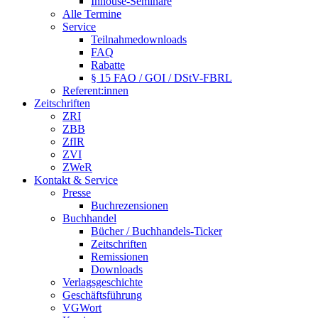
Inhouse-Seminare
Alle Termine
Service
Teilnahmedownloads
FAQ
Rabatte
§ 15 FAO / GOI / DStV-FBRL
Referent:innen
Zeitschriften
ZRI
ZBB
ZfIR
ZVI
ZWeR
Kontakt & Service
Presse
Buchrezensionen
Buchhandel
Bücher / Buchhandels-Ticker
Zeitschriften
Remissionen
Downloads
Verlagsgeschichte
Geschäftsführung
VGWort