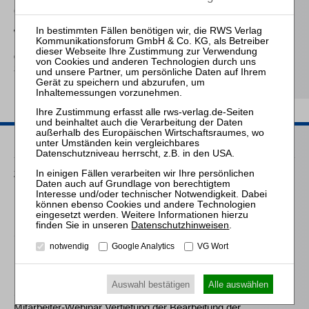
(vorläufigen)
Insolvenzverwalters im
Widerstreit der
Interessen von
Gläubigern und
Schuldner
Passende Seminare
25.08.2026
Praktiker-Webinar Vom Listenplatz zur Zulassung – Das neue
Berufsrecht der Insolvenzverwalter
Datenschutzhinweisen
.
11.11.2026
notwendig
Google Analytics
VG Wort
Mitarbeiter-Webinar Vertiefung der Bearbeitung der
Insolvenztabelle
Auswahl bestätigen
Alle auswählen
17.03.2027
Mitarbeiter-Webinar Vertiefung der Bearbeitung der