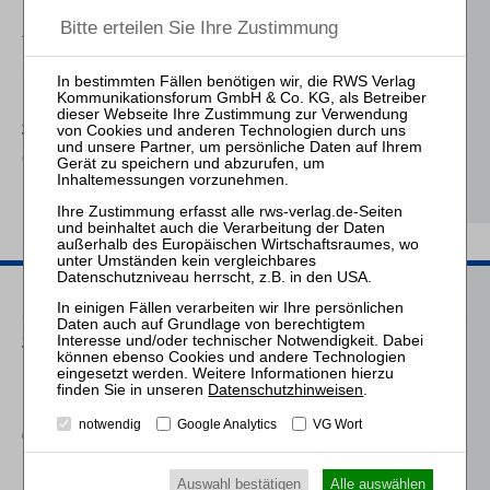
Handbuch Vorstand und
Aufsichtsrat
Sahrmann
Praxis der Zu- und
Abschläge bei der
Vergütung des
(vorläufigen)
Insolvenzverwalters
Passende Seminare
25.08.2026
Praktiker-Webinar Vom Listenplatz zur Zulassung – Das neue
Berufsrecht der Insolvenzverwalter
Datenschutzhinweisen
.
notwendig
Google Analytics
VG Wort
01.12.2026
Praktiker-Webinar Unternehmenskauf in Krise und Insolvenz
Auswahl bestätigen
Alle auswählen