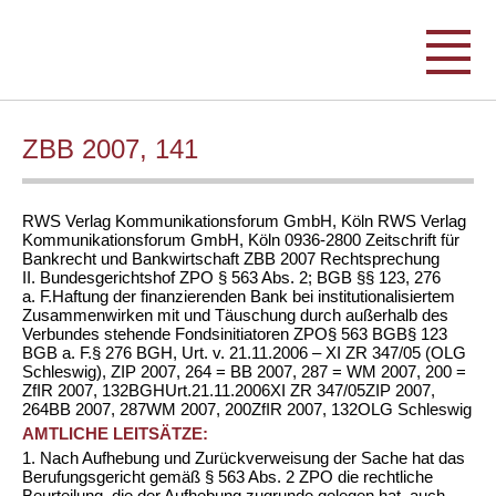
ZBB 2007, 141
RWS Verlag Kommunikationsforum GmbH, Köln
RWS Verlag
Kommunikationsforum GmbH, Köln
0936-2800
Zeitschrift für
Bankrecht und Bankwirtschaft
ZBB
2007
Rechtsprechung
II. Bundesgerichtshof
ZPO § 563 Abs. 2; BGB §§ 123, 276
a. F.
Haftung der finanzierenden Bank bei institutionalisiertem
Zusammenwirken mit und Täuschung durch außerhalb des
Verbundes stehende Fondsinitiatoren
ZPO
§ 563
BGB
§ 123
BGB a. F.
§ 276
BGH, Urt. v. 21.11.2006 – XI ZR 347/05 (OLG
Schleswig), ZIP 2007, 264 = BB 2007, 287 = WM 2007, 200 =
ZfIR 2007, 132
BGH
Urt.
21.11.2006
XI ZR 347/05
ZIP 2007,
264
BB 2007, 287
WM 2007, 200
ZfIR 2007, 132
OLG Schleswig
AMTLICHE LEITSÄTZE:
1. Nach Aufhebung und Zurückverweisung der Sache hat das
Berufungsgericht gemäß § 563 Abs. 2 ZPO die rechtliche
Beurteilung, die der Aufhebung zugrunde gelegen hat, auch