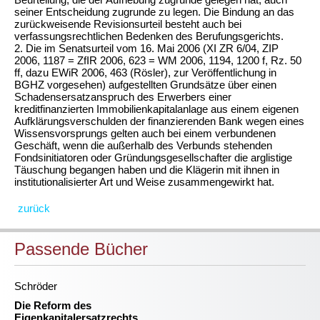
seiner Entscheidung zugrunde zu legen. Die Bindung an das
zurückweisende Revisionsurteil besteht auch bei
verfassungsrechtlichen Bedenken des Berufungsgerichts.
2. Die im Senatsurteil vom 16. Mai 2006 (XI ZR 6/04,
ZIP
2006, 1187 = ZfIR 2006, 623
= WM 2006, 1194, 1200 f, Rz. 50
ff,
dazu EWiR 2006, 463 (Rösler)
, zur Veröffentlichung in
BGHZ vorgesehen) aufgestellten Grundsätze über einen
Schadensersatzanspruch des Erwerbers einer
kreditfinanzierten Immobilienkapitalanlage aus einem eigenen
Aufklärungsverschulden der finanzierenden Bank wegen eines
Wissensvorsprungs gelten auch bei einem verbundenen
Geschäft, wenn die außerhalb des Verbunds stehenden
Fondsinitiatoren oder Gründungsgesellschafter die arglistige
Täuschung begangen haben und die Klägerin mit ihnen in
institutionalisierter Art und Weise zusammengewirkt hat.
zurück
Passende Bücher
Schröder
Die Reform des
Eigenkapitalersatzrechts