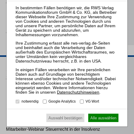
Gesellschaft
Schröder
Die Reform des
Eigenkapitalersatzrechts
durch das MoMiG
Passende Seminare
25.08.2026
Praktiker-Webinar Vom Listenplatz zur Zulassung – Das neue
Berufsrecht der Insolvenzverwalter
Datenschutzhinweisen
.
notwendig
Google Analytics
VG Wort
14.10.2026
Mitarbeiter-Webinar Steuerrecht in der Insolvenz
Auswahl bestätigen
Alle auswählen
10.03.2027
Mitarbeiter-Webinar Steuerrecht in der Insolvenz