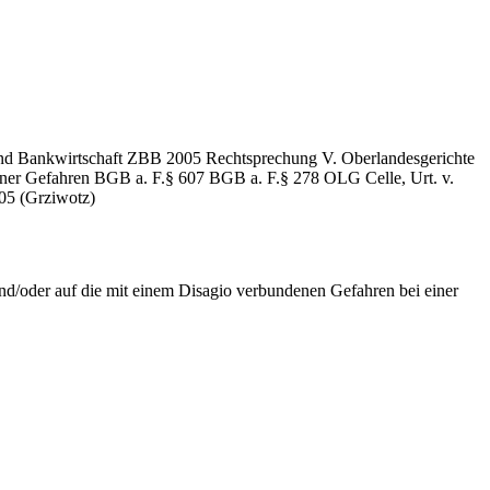
und Bankwirtschaft
ZBB
2005
Rechtsprechung
V. Oberlandesgerichte
ener Gefahren
BGB a. F.
§ 607
BGB a. F.
§ 278
OLG Celle, Urt. v.
205
(Grziwotz)
nd/oder auf die mit einem Disagio verbundenen Gefahren bei einer