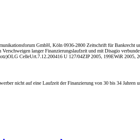
unikationsforum GmbH, Köln
0936-2800
Zeitschrift für Bankrecht 
h Verschweigen langer Finanzierungslaufzeit und mit Disagio verbund
otz)
OLG Celle
Urt.
7.12.2004
16 U 127/04
ZIP 2005, 199
EWiR 2005, 
rber nicht auf eine Laufzeit der Finanzierung von 30 bis 34 Jahren u