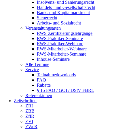
Insolvenz- und Sanierungsrecht
Handels- und Gesellschaftsrecht
Bank- und Kapitalmarktrecht
Steuerrecht
Arbeits- und Sozialrecht
Veranstaltungsarten
RWS-Zertifizierungslehrgänge
RWS-Praktiker-Seminare
RWS-Praktiker-Webinare
RWS-Mitarbeiter-Webinare
RWS-Mitarbeiter-Seminare
Inhouse-Seminare
Alle Termine
Service
Teilnahmedownloads
FAQ
Rabatte
§ 15 FAO / GOI / DStV-FBRL
Referent:innen
Zeitschriften
ZRI
ZBB
ZfIR
ZVI
ZWeR