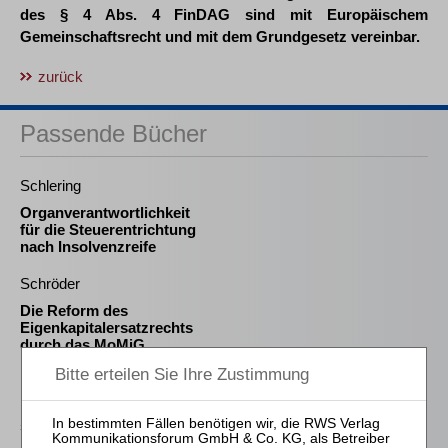
des § 4 Abs. 4 FinDAG sind mit Europäischem
Gemeinschaftsrecht und mit dem Grundgesetz vereinbar.
zurück
Passende Bücher
Schlering
Organverantwortlichkeit
für die Steuerentrichtung
nach Insolvenzreife
Schröder
Die Reform des
Eigenkapitalersatzrechts
durch das MoMiG
Meyer
Die Freigabe der
selbständigen Tätigkeit
nach § 35 Abs. 2 InsO aus