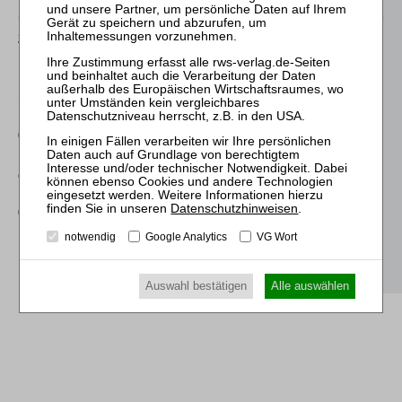
25.11.2026
Praktiker-Webinar Stakeholder Management und
Kommunikation - essenziell für erfolgreiche
Sanierungsverfahren
09.11.2026
Frankfurt: Zertifizierte/r Sachbearbeiter:in Lohn und Gehalt in
der Insolvenz
Datenschutzhinweisen
.
07.09.2026
Mitarbeiter-Webinar Einführung in die
notwendig
Google Analytics
VG Wort
Insolvenzsachbearbeitung
Auswahl bestätigen
Alle auswählen