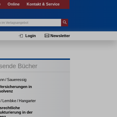
e
Online
Kontakt & Service
Login
Newsletter
sende Bücher
nn / Saueressig
ersicherungen in
solvenz
/ Lembke / Hangarter
srechtliche
ukturierung in der
venz