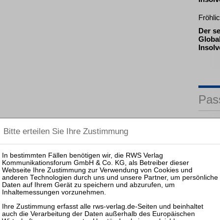
Fröhli
Der se
Global
Insol
Pas
25.08.
Prakti
Zulass
Insolv
14.10.
Mitarb
Insolv
10.03.