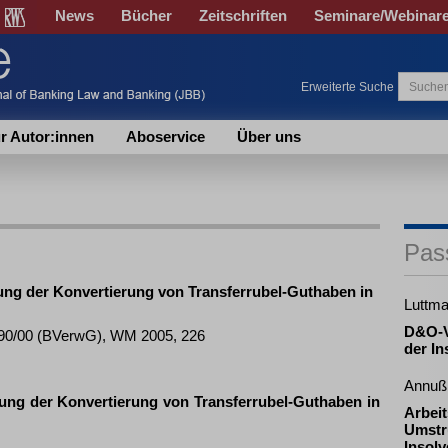
News
Bücher
Zeitschriften
Seminare/Webinar
Erweiterte Suche
r Autor:innen
Aboservice
Über uns
Pas
ung der Konvertierung von Transferrubel-Guthaben in
Luttma
D&O-V
 890/00 (BVerwG), WM 2005, 226
der In
Annuß 
ung der Konvertierung von Transferrubel-Guthaben in
Arbeit
Umstr
Insol