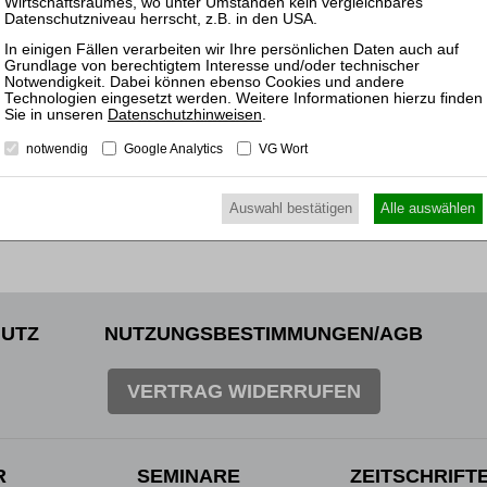
Mitarb
Insolv
Datenschutzhinweisen
.
notwendig
Google Analytics
VG Wort
Auswahl bestätigen
Alle auswählen
UTZ
NUTZUNGSBESTIMMUNGEN/AGB
VERTRAG WIDERRUFEN
R
SEMINARE
ZEITSCHRIFT