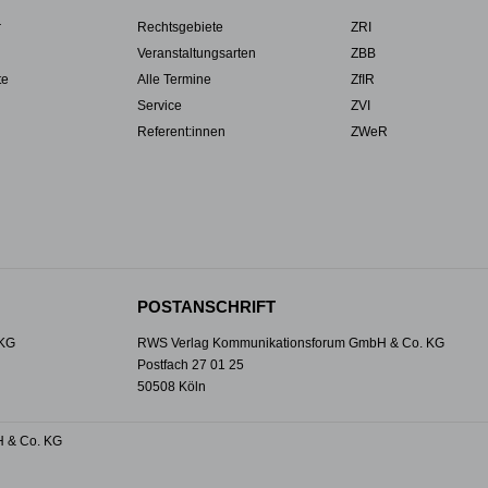
r
Rechtsgebiete
ZRI
Veranstaltungsarten
ZBB
te
Alle Termine
ZfIR
Service
ZVI
Referent:innen
ZWeR
POSTANSCHRIFT
 KG
RWS Verlag Kommunikationsforum GmbH & Co. KG
Postfach 27 01 25
50508 Köln
 & Co. KG