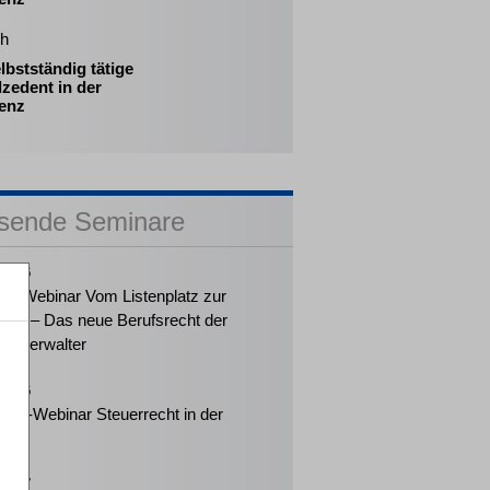
ch
lbstständig tätige
zedent in der
venz
sende Seminare
2026
ker-Webinar Vom Listenplatz zur
ung – Das neue Berufsrecht der
enzverwalter
2026
eiter-Webinar Steuerrecht in der
enz
2027