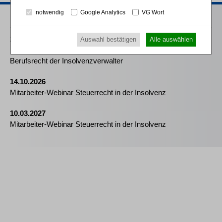
notwendig
Google Analytics
VG Wort
Passende Seminare
25.08.2026
Auswahl bestätigen
Alle auswählen
Praktiker-Webinar Vom Listenplatz zur Zulassung – Das neue
Berufsrecht der Insolvenzverwalter
14.10.2026
Mitarbeiter-Webinar Steuerrecht in der Insolvenz
10.03.2027
Mitarbeiter-Webinar Steuerrecht in der Insolvenz