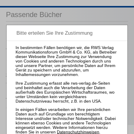
Passende Bücher
Schröder
Die Reform des
Eigenkapitalersatzrechts
durch das MoMiG
Sahrmann
Praxis der Zu- und
Abschläge bei der
Vergütung des
(vorläufigen)
Insolvenzverwalters
von Wilmowsky
Schneeballsysteme der
Kapitalanlage
Datenschutzhinweisen
.