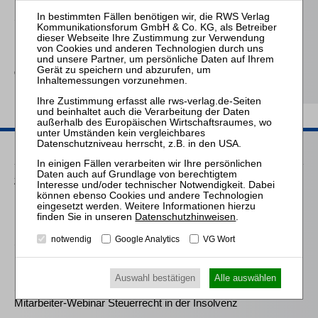
Schmitz-Justen
Die Haftung des
Kommanditisten in der
Insolvenz der
Gesellschaft
Passende Seminare
25.08.2026
Praktiker-Webinar Vom Listenplatz zur Zulassung – Das neue
Berufsrecht der Insolvenzverwalter
Datenschutzhinweisen
.
notwendig
Google Analytics
VG Wort
14.10.2026
Mitarbeiter-Webinar Steuerrecht in der Insolvenz
Auswahl bestätigen
Alle auswählen
10.03.2027
Mitarbeiter-Webinar Steuerrecht in der Insolvenz