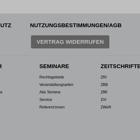
UTZ
NUTZUNGSBESTIMMUNGEN/AGB
VERTRAG WIDERRUFEN
R
SEMINARE
ZEITSCHRIFT
r
Rechtsgebiete
ZRI
Veranstaltungsarten
ZBB
te
Alle Termine
ZfIR
Service
ZVI
Referent:innen
ZWeR