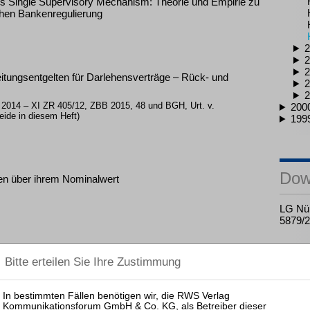
es Single Supervisory Mechanism: Theorie und Empirie zu
hen Bankenregulierung
2
2
2
ungsentgelten für Darlehensverträge – Rück- und
2
2
 2014 – XI ZR 405/12, ZBB 2015, 48 und BGH, Urt. v.
200
eide in diesem Heft)
199
Dow
hen über ihrem Nominalwert
LG Nür
5879/
 zugleich ein Beitrag zur Lehre vom Besitz