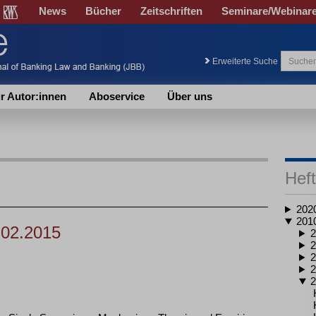
News
Bücher
Zeitschriften
Seminare/Webinar
Erweiterte Suche
r Autor:innen
Aboservice
Über uns
Heft
202
201
.02.2015
2
2
2
2
2