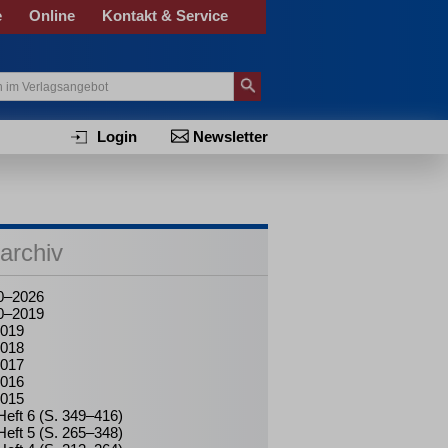
e
Online
Kontakt & Service
Login
Newsletter
archiv
0–2026
0–2019
019
018
017
016
015
Heft 6 (S. 349–416)
Heft 5 (S. 265–348)