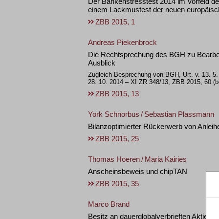
Der Bankenstresstest 2014 im Vorfeld d
einem Lackmustest der neuen europäisc
ZBB 2015, 1
Andreas Piekenbrock
Die Rechtsprechung des BGH zu Bearbeit
Ausblick
Zugleich Besprechung von BGH, Urt. v. 13. 5.
28. 10. 2014 – XI ZR 348/13, ZBB 2015, 60 (b
ZBB 2015, 13
York Schnorbus
/
Sebastian Plassmann
Bilanzoptimierter Rückerwerb von Anlei
ZBB 2015, 25
Thomas Hoeren
/
Maria Kairies
Anscheinsbeweis und chipTAN
ZBB 2015, 35
Marco Brand
Besitz an dauerglobalverbrieften Aktien –