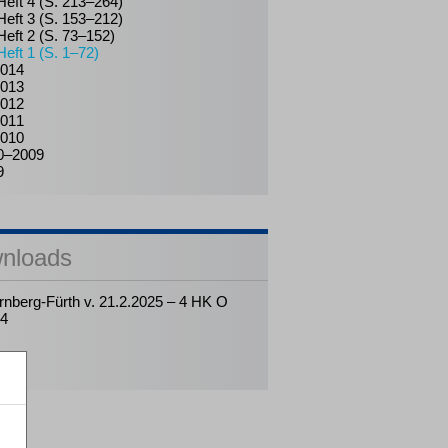
Heft 4 (S. 213–264)
Heft 3 (S. 153–212)
Heft 2 (S. 73–152)
Heft 1 (S. 1–72)
014
013
012
011
010
0–2009
9
nloads
nberg-Fürth v. 21.2.2025 – 4 HK O
24