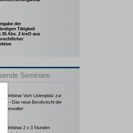
eigabe der
ändigen Tätigkeit
 35 Abs. 2 InsO aus
srechtlicher
ektive
sende Seminare
2026
ker-Webinar Vom Listenplatz zur
ung – Das neue Berufsrecht der
enzverwalter
2026
ker-Webinar 2 x 3 Stunden