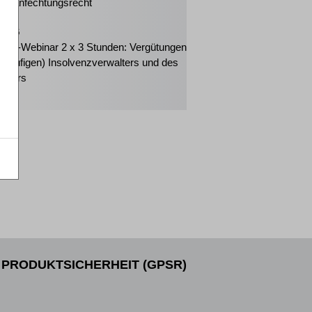
enzanfechtungsrecht
2026
eiter-Webinar 2 x 3 Stunden: Vergütungen
orläufigen) Insolvenzverwalters und des
änders
PRODUKTSICHERHEIT (GPSR)