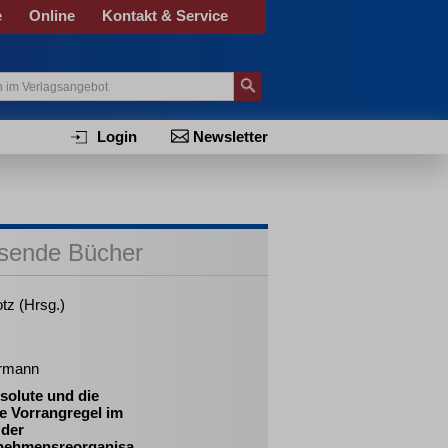
e
Online
Kontakt & Service
Login
Newsletter
sende Bücher
tz (Hrsg.)
ermann
solute und die
ve Vorrangregel im
 der
nehmensreorganisa