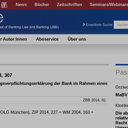
News
Bücher
Zeitschriften
Seminare/Webinar
Erweiterte Suche
r Autor:innen
Aboservice
Über uns
Pas
4, 307
ungsverpflichtungserklärung der Bank im Rahmen eines
Grziwo
MaBV
ZBB 2014, 81
Klost
1 (OLG München), ZIP 2014, 227 = WM 2004, 163 +
Die ab
relati
Recht
Unter