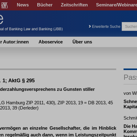
News
Bücher
Zeitschriften
Seminare/Webinar
Erweiterte Suche
r Autor:innen
Aboservice
Über uns
Pas
 1; AktG § 295
nderzahlungsversprechens zu Gunsten stiller
von W
Schne
OLG Hamburg ZIP 2011, 430), ZIP 2013, 19 = DB 2013, 45
Kapita
013, 39 (Derleder)
Schmi
Die H
vermögen an einzelne Gesellschafter, die im Hinblick
Komma
uhen regelmäßig auch dann, wenn im Leistungszeitpunkt
Insolv