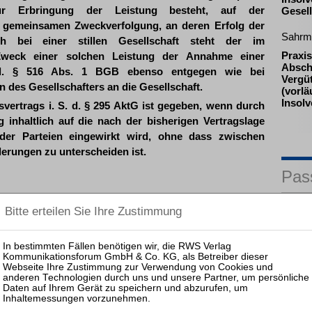
zur Erbringung der Leistung besteht, auf der
Gesell
en gemeinsamen Zweckverfolgung, an deren Erfolg der
Sahrm
uch bei einer stillen Gesellschaft steht der im
Praxis
 Zweck einer solchen Leistung der Annahme einer
Absch
 d. § 516 Abs. 1 BGB ebenso entgegen wie bei
Vergü
n des Gesellschafters an die Gesellschaft.
(vorlä
Insol
vertrags i. S. d. § 295 AktG ist gegeben, wenn durch
g inhaltlich auf die nach der bisherigen Vertragslage
der Parteien eingewirkt wird, ohne dass zwischen
erungen zu unterscheiden ist.
Pas
25.08.
Prakti
Zulass
Insolv
25.11.
Prakti