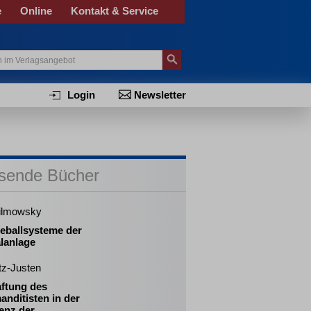
e
Online
Kontakt & Service
Login
Newsletter
sende Bücher
ilmowsky
eballsysteme der
lanlage
tz-Justen
aftung des
nditisten in der
enz der