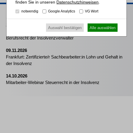
Datenschutzhinweisen
.
Passende Seminare
notwendig
Google Analytics
VG Wort
25.08.2026
Auswahl bestätigen
Alle auswählen
Praktiker-Webinar Vom Listenplatz zur Zulassung – Das neue
Berufsrecht der Insolvenzverwalter
09.11.2026
Frankfurt: Zertifizierte/r Sachbearbeiter:in Lohn und Gehalt in
der Insolvenz
14.10.2026
Mitarbeiter-Webinar Steuerrecht in der Insolvenz