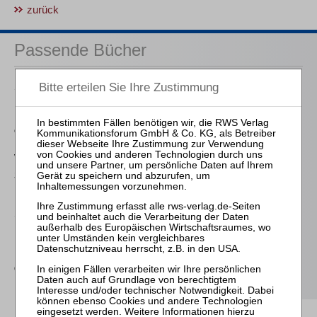
zurück
Passende Bücher
Schröder
Die Reform des
Eigenkapitalersatzrechts
durch das MoMiG
von Wilmowsky
Schneeballsysteme der
Kapitalanlage
Schmitz-Justen
Die Haftung des
Kommanditisten in der
Insolvenz der
Gesellschaft