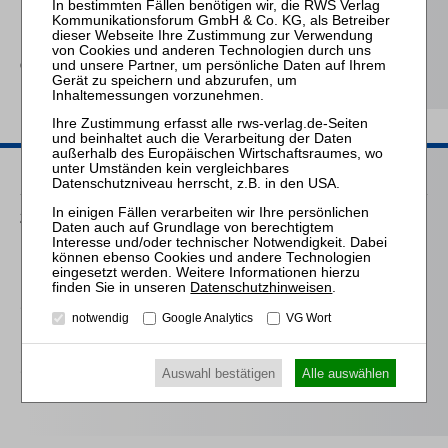
Die Haftung des
Kommanditisten in der
Insolvenz der
Gesellschaft
Passende Seminare
25.08.2026
Praktiker-Webinar Vom Listenplatz zur Zulassung – Das neue
Berufsrecht der Insolvenzverwalter
Datenschutzhinweisen
.
14.10.2026
notwendig
Google Analytics
VG Wort
Mitarbeiter-Webinar Steuerrecht in der Insolvenz
10.03.2027
Auswahl bestätigen
Alle auswählen
Mitarbeiter-Webinar Steuerrecht in der Insolvenz