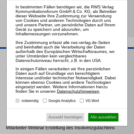
Feichtinger / Danko
Die Anhörung des
Betriebsrats bei
Kündigung
Passende Seminare
25.08.2026
Praktiker-Webinar Vom Listenplatz zur Zulassung – Das neue
Berufsrecht der Insolvenzverwalter
Datenschutzhinweisen
.
30.09.2026
notwendig
Google Analytics
VG Wort
Mitarbeiter-Webinar 2 x 3 Stunden: Vergütungen des
(vorläufigen) Insolvenzverwalters und des Treuhänders
Auswahl bestätigen
Alle auswählen
17.11.2026
Mitarbeiter-Webinar Erstellung des Insolvenzgutachtens