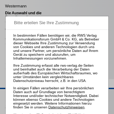
Westermann
Die Auswahl und die
Bestellung des
(vorläufigen)
Insolvenzverwalters im
Widerstreit der
Interessen von
Gläubigern und
Schuldner
Frind (Hrsg.)
Best Practice Insolvenz-
und
Sanierungsverwaltung
Passende Seminare
25.11.2026
Datenschutzhinweisen
.
Praktiker-Webinar Stakeholder Management und