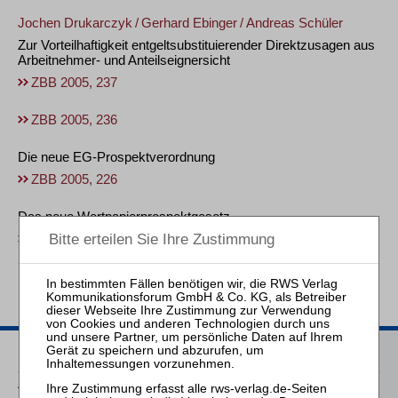
Jochen Drukarczyk
/
Gerhard Ebinger
/
Andreas Schüler
Zur Vorteilhaftigkeit entgeltsubstituierender Direktzusagen aus
Arbeitnehmer- und Anteilseignersicht
ZBB 2005, 237
ZBB 2005, 236
Die neue EG-Prospektverordnung
ZBB 2005, 226
Das neue Wertpapierprospektgesetz
ZBB 2005, 216
|<
<
74
75
76
77
78
79
>
>|
Heftarchiv
2020–2026